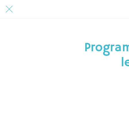
Progra
l